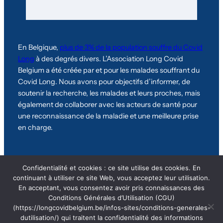
En Belgique,
plus de 3% de la population souffre du Covid
Long
à des degrés divers. L’Association Long Covid
Belgium a été créée par et pour les malades souffrant du
Covid Long. Nous avons pour objectifs d’informer, de
soutenir la recherche, les malades et leurs proches, mais
également de collaborer avec les acteurs de santé pour
une reconnaissance de la maladie et une meilleure prise
en charge.
Confidentialité et cookies : ce site utilise des cookies. En
Statuts de l’association
|
CGU
|
Adhérer
continuant à utiliser ce site Web, vous acceptez leur utilisation.
En acceptant, vous consentez avoir pris connaissances des
Conditions Générales d’Utilisation (CGU)
© Copyright 2025 –
(https://longcovidbelgium.be/infos-sites/conditions-generales-
#Longcovidbelgium
dutilisation/) qui traitent la confidentialité des informations