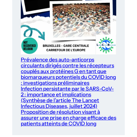
Prévalence des auto-anticorps
circulants dirigés contre les récepteurs
couplés aux protéines G en tant que
biomarqueurs potentiels du COVID long
: investigations préliminaires
Infection persistante par le SARS-CoV-
2 : importance et implications
(Synthèse de l’article The Lancet
Infectious Diseases, juillet 2024)
Proposition de résolution visant à
assurer une prise en charge efficace des
patients atteints de COVID long