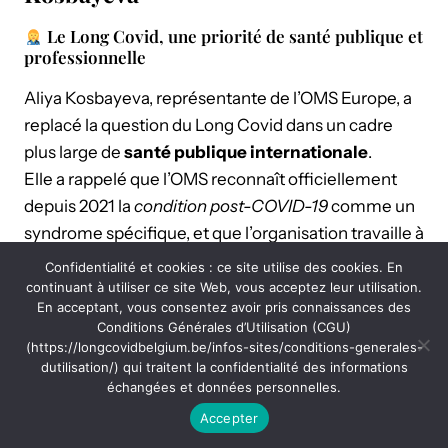
Le Long Covid, une priorité de santé publique et
professionnelle
Aliya Kosbayeva, représentante de l’OMS Europe, a
replacé la question du Long Covid dans un cadre
plus large de
santé publique internationale
.
Elle a rappelé que l’OMS reconnaît officiellement
depuis 2021 la
condition post-COVID-19
comme un
syndrome spécifique, et que l’organisation travaille à
harmoniser les définitions cliniques
et
Confidentialité et cookies : ce site utilise des cookies. En
accompagner les États européens
dans leurs
continuant à utiliser ce site Web, vous acceptez leur utilisation.
En acceptant, vous consentez avoir pris connaissances des
politiques de réponse.
Conditions Générales d’Utilisation (CGU)
(https://longcovidbelgium.be/infos-sites/conditions-generales-
Points clés de son intervention
dutilisation/) qui traitent la confidentialité des informations
échangées et données personnelles.
L’OMS Europe soutient les pays dans la mise en
Accepter
œuvre de
protocoles de diagnostic et de