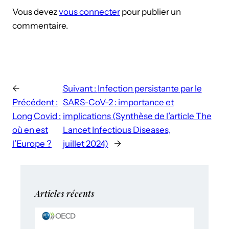
Vous devez
vous connecter
pour publier un
commentaire.
←
Suivant :
Infection persistante par le
Précédent :
SARS-CoV-2 : importance et
Long Covid :
implications (Synthèse de l’article The
où en est
Lancet Infectious Diseases,
l’Europe ?
juillet 2024)
→
Articles récents