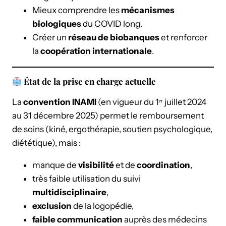
Mieux comprendre les
mécanismes
biologiques
du COVID long.
Créer un
réseau de biobanques
et renforcer
la
coopération internationale
.
État de la prise en charge actuelle
La
convention INAMI
(en vigueur du 1ᵉʳ juillet 2024
au 31 décembre 2025) permet le remboursement
de soins (kiné, ergothérapie, soutien psychologique,
diététique), mais :
manque de
visibilité
et de
coordination
,
très faible utilisation du suivi
multidisciplinaire
,
exclusion
de la logopédie,
faible communication
auprès des médecins