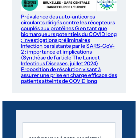
Prévalence des auto-anticorps
circulants dirigés contre les récepteurs
couplés aux protéines G en tant que
biomarqueurs potentiels du COVID long
: investigations préliminaires
Infection persistante par le SARS-CoV-
2 : importance et implications
(Synthèse de l’article The Lancet
Infectious Diseases, juillet 2024)
Proposition de résolution visant à
assurer une prise en charge efficace des
patients atteints de COVID long